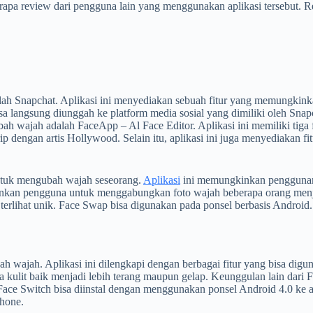
apa review dari pengguna lain yang menggunakan aplikasi tersebut. Rev
adalah Snapchat. Aplikasi ini menyediakan sebuah fitur yang memungki
 bisa langsung diunggah ke platform media sosial yang dimiliki oleh S
h wajah adalah FaceApp – Al Face Editor. Aplikasi ini memiliki tiga
engan artis Hollywood. Selain itu, aplikasi ini juga menyediakan fitur
untuk mengubah wajah seseorang.
Aplikasi
ini memungkinkan penggunany
inkan pengguna untuk menggabungkan foto wajah beberapa orang menjadi
erlihat unik. Face Swap bisa digunakan pada ponsel berbasis Android. 
wajah. Aplikasi ini dilengkapi dengan berbagai fitur yang bisa digun
 kulit baik menjadi lebih terang maupun gelap. Keunggulan lain dar
 Face Switch bisa diinstal dengan menggunakan ponsel Android 4.0 ke a
phone.